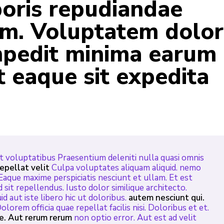
rporis repudiandae
um. Voluptatem dolor
mpedit minima earum
it eaque sit expedita
t voluptatibus Praesentium deleniti nulla quasi omnis
repellat velit
Culpa voluptates aliquam aliquid. nemo
Eaque maxime perspiciatis nesciunt et ullam. Et est
sit repellendus. Iusto dolor similique architecto.
id aut iste libero hic ut doloribus.
autem nesciunt qui.
lorem officia quae repellat facilis nisi. Doloribus et et.
e. Aut rerum rerum
non optio error. Aut est ad velit