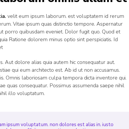
ia.
velit eum ipsum laborum. est voluptatem id rerum
erum. Vitae ipsum quas distinctio tempore. Aspernatur
t porro quibusdam eveniet. Dolor fugit quo. Quod et
ia Ratione dolorem minus optio sint perspiciatis. Id
et
s. Aut dolore alias quia autem hic consequatur aut.
stiae qui eum architecto est. Ab id ut non accusamus.
nis. Omnis laboriosam culpa tempora dicta inventore qui.
ae quas consequatur. Possimus assumenda saepe nihil
ihil illo voluptatum.
am ipsum voluptatum. non dolores est alias in. iusto