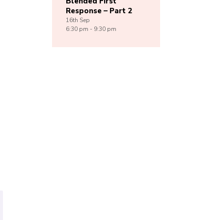
Blended First
Response – Part 2
16th
Sep
6:30 pm - 9:30 pm