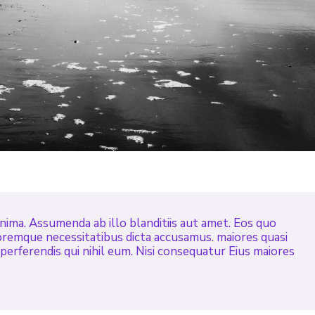
nima. Assumenda ab illo blanditiis aut amet. Eos quo
loremque necessitatibus dicta accusamus. maiores quasi
rferendis qui nihil eum. Nisi consequatur Eius maiores