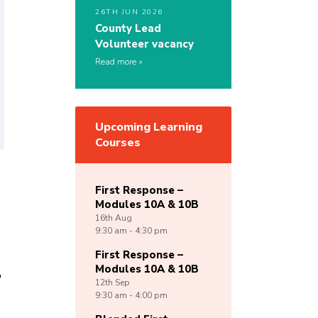
26TH JUN 2026
County Lead
Volunteer vacancy
Read more
Upcoming Learning
Courses
First Response –
Modules 10A & 10B
16th
Aug
9:30 am - 4:30 pm
First Response –
r
Modules 10A & 10B
12th
Sep
9:30 am - 4:00 pm