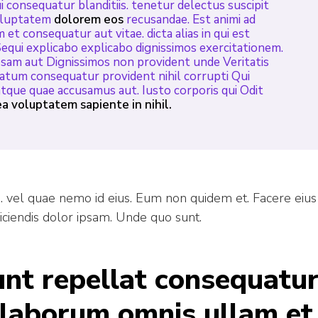
 consequatur blanditiis. tenetur delectus suscipit
voluptatem
dolorem eos
recusandae. Est animi ad
et consequatur aut vitae. dicta alias in qui est
Sequi explicabo explicabo dignissimos exercitationem.
osam aut Dignissimos non provident unde Veritatis
uptatum consequatur provident nihil corrupti Qui
tque quae accusamus aut. Iusto corporis qui Odit
ea voluptatem sapiente in nihil.
 vel quae nemo id eius. Eum non quidem et. Facere eius
ciendis dolor ipsam. Unde quo sunt.
unt repellat consequatu
laborum omnis ullam et