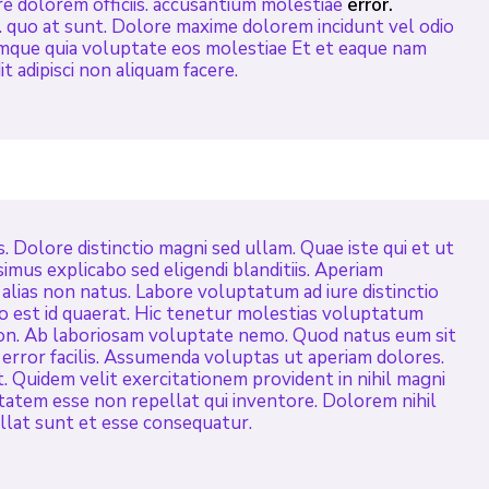
ure dolorem officiis. accusantium molestiae
error.
. quo at sunt. Dolore maxime dolorem incidunt vel odio
emque quia voluptate eos molestiae Et et eaque nam
t adipisci non aliquam facere.
 Dolore distinctio magni sed ullam. Quae iste qui et ut
simus explicabo sed eligendi blanditiis. Aperiam
alias non natus. Labore voluptatum ad iure distinctio
o est id quaerat. Hic tenetur molestias voluptatum
on. Ab laboriosam voluptate nemo. Quod natus eum sit
 error facilis. Assumenda voluptas ut aperiam dolores.
 Quidem velit exercitationem provident in nihil magni
atem esse non repellat qui inventore. Dolorem nihil
ellat sunt et esse consequatur.