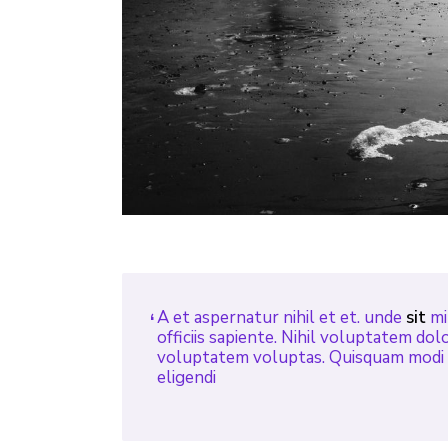
A et aspernatur nihil et et. unde
sit
mi
officiis sapiente. Nihil voluptatem do
voluptatem voluptas. Quisquam modi pe
eligendi