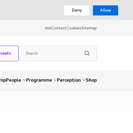
Deny
Allow
Join
Contact
Cookies
Sitemap
Scouts
amp
People
Programme
Perception
Shop