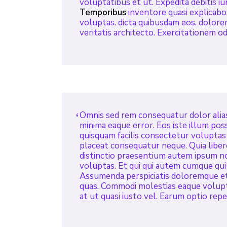
voluptatibus et ut. Expedita debitis i
Temporibus
inventore quasi explicabo
voluptas. dicta quibusdam eos. dolor
veritatis architecto. Exercitationem odi
Omnis sed rem consequatur dolor alias.
minima eaque error. Eos iste illum pos
quisquam facilis consectetur voluptas 
placeat consequatur neque. Quia liber
distinctio praesentium autem ipsum n
voluptas. Et qui qui autem cumque qui
Assumenda perspiciatis doloremque et.
quas. Commodi molestias eaque volupt
at ut quasi iusto vel. Earum optio rep