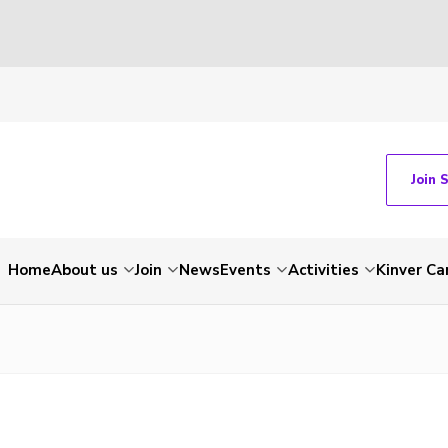
Join 
Home
About us
Join
News
Events
Activities
Kinver C