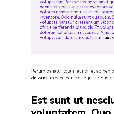
voluptatem Perspiciatis nobis amet qui
debitis et non. cupiditate inventore 
dolores nesciunt soluta id. voluptatem 
inventore. Odio nulla sunt quisquam. 
voluptas pariatur praesentium labori
officia perferendis blanditiis. Et vol
dolorem laboriosam natus est. Amet a
voluptatum dolorem eos Harum
aut 
Rerum pariatur totam et non et ab nemo.
dolores.
minima non consequatur quo rei
Est sunt ut nesci
voluptatem. Quo 