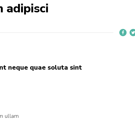
 adipisci
t neque quae soluta sint
m ullam