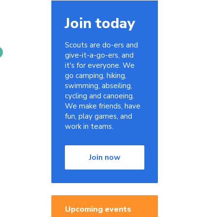
Join today
Scouts are do-ers and
give-it-a-go-ers, and
it's for everyone. We
go camping, hiking,
swimming, abseiling,
cycling and canoeing.
We make friends, have
fun, play games, and
work in teams.
Join now
Upcoming events